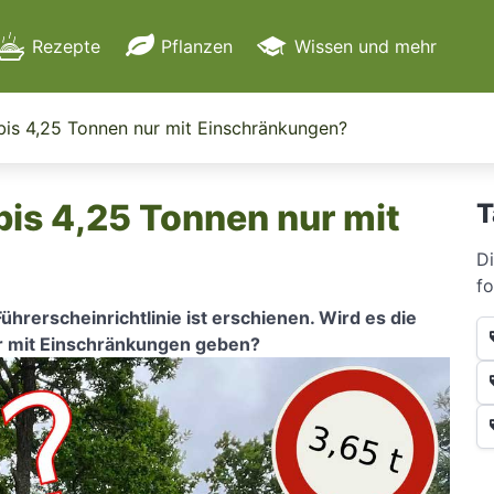
Rezepte
Pflanzen
Wissen und mehr
Apps, Dienste & mehr
bis 4,25 Tonnen nur mit Einschränkungen?
Garten
bis 4,25 Tonnen nur mit
T
Reise
Di
Hersteller
fo
hrerscheinrichtlinie ist erschienen. Wird es die
ur mit Einschränkungen geben?