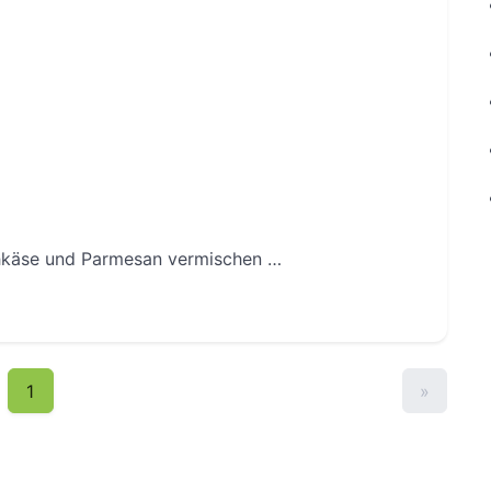
chkäse und Parmesan vermischen …
1
»