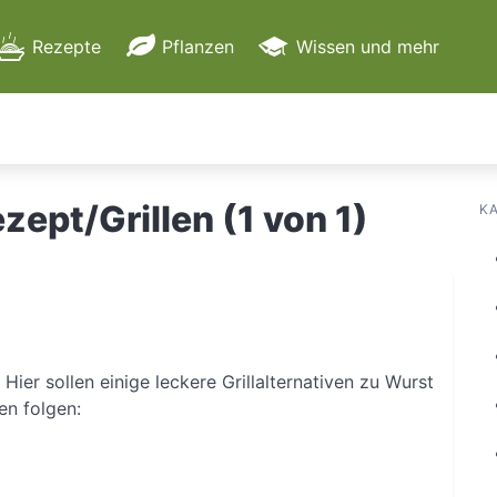
Rezepte
Pflanzen
Wissen und mehr
Apps, Dienste & mehr
Garten
ept/Grillen (1 von 1)
K
Reise
Hersteller
 Hier sollen einige leckere Grillalternativen zu Wurst
en folgen: