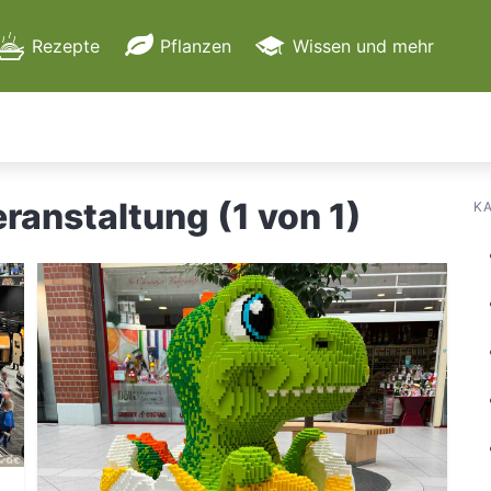
Rezepte
Pflanzen
Wissen und mehr
Apps, Dienste & mehr
Garten
ranstaltung (1 von 1)
K
Reise
Hersteller