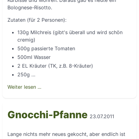
Kürbisse und Möhren. Daraus gab es heute ein
Bolognese-Risotto.
Zutaten (für 2 Personen):
130g Milchreis (gibt's überall und wird schön
cremig)
500g passierte Tomaten
500ml Wasser
2 EL Kräuter (TK, z.B. 8-Kräuter)
250g …
Weiter lesen ...
Gnocchi-Pfanne
23.07.2011
Lange nichts mehr neues gekocht, aber endlich ist